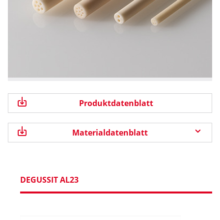
Produktdatenblatt
Materialdatenblatt
DEGUSSIT AL23